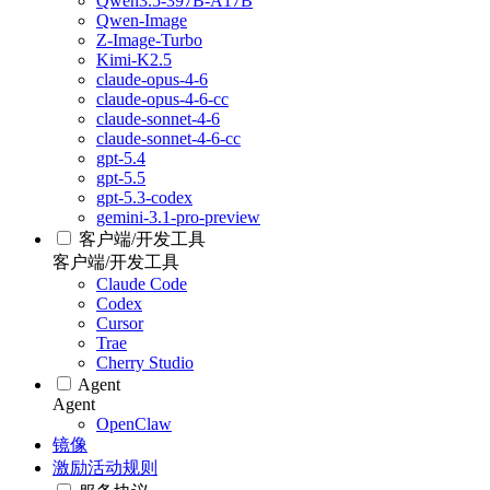
Qwen3.5-397B-A17B
Qwen-Image
Z-Image-Turbo
Kimi-K2.5
claude-opus-4-6
claude-opus-4-6-cc
claude-sonnet-4-6
claude-sonnet-4-6-cc
gpt-5.4
gpt-5.5
gpt-5.3-codex
gemini-3.1-pro-preview
客户端/开发工具
客户端/开发工具
Claude Code
Codex
Cursor
Trae
Cherry Studio
Agent
Agent
OpenClaw
镜像
激励活动规则