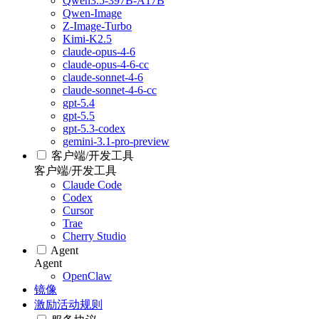
Qwen3.5-397B-A17B
Qwen-Image
Z-Image-Turbo
Kimi-K2.5
claude-opus-4-6
claude-opus-4-6-cc
claude-sonnet-4-6
claude-sonnet-4-6-cc
gpt-5.4
gpt-5.5
gpt-5.3-codex
gemini-3.1-pro-preview
客户端/开发工具
客户端/开发工具
Claude Code
Codex
Cursor
Trae
Cherry Studio
Agent
Agent
OpenClaw
镜像
激励活动规则