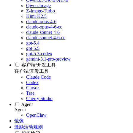
Qwen3.5-397B-A17B
Qwen-Image
Z-Image-Turbo
Kimi-K2.5
claude-opus-4-6
claude-opus-4-6-cc
claude-sonnet-4-6
claude-sonnet-4-6-cc
gpt-5.4
gpt-5.5
gpt-5.3-codex
gemini-3.1-pro-preview
客户端/开发工具
客户端/开发工具
Claude Code
Codex
Cursor
Trae
Cherry Studio
Agent
Agent
OpenClaw
镜像
激励活动规则