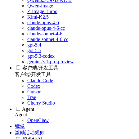
Qwen3.5-397B-A17B
Qwen-Image
Z-Image-Turbo
Kimi-K2.5
claude-opus-4-6
claude-opus-4-6-cc
claude-sonnet-4-6
claude-sonnet-4-6-cc
gpt-5.4
gpt-5.5
gpt-5.3-codex
gemini-3.1-pro-preview
客户端/开发工具
客户端/开发工具
Claude Code
Codex
Cursor
Trae
Cherry Studio
Agent
Agent
OpenClaw
镜像
激励活动规则