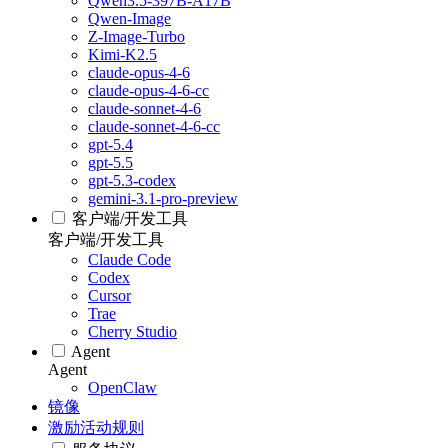
Qwen3.5-397B-A17B
Qwen-Image
Z-Image-Turbo
Kimi-K2.5
claude-opus-4-6
claude-opus-4-6-cc
claude-sonnet-4-6
claude-sonnet-4-6-cc
gpt-5.4
gpt-5.5
gpt-5.3-codex
gemini-3.1-pro-preview
客户端/开发工具
客户端/开发工具
Claude Code
Codex
Cursor
Trae
Cherry Studio
Agent
Agent
OpenClaw
镜像
激励活动规则