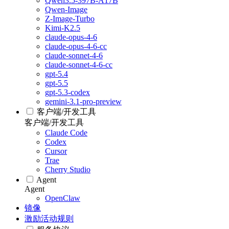
Qwen3.5-397B-A17B
Qwen-Image
Z-Image-Turbo
Kimi-K2.5
claude-opus-4-6
claude-opus-4-6-cc
claude-sonnet-4-6
claude-sonnet-4-6-cc
gpt-5.4
gpt-5.5
gpt-5.3-codex
gemini-3.1-pro-preview
客户端/开发工具
客户端/开发工具
Claude Code
Codex
Cursor
Trae
Cherry Studio
Agent
Agent
OpenClaw
镜像
激励活动规则