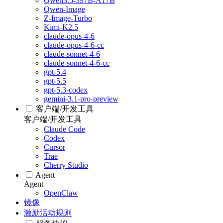
Qwen3.5-397B-A17B
Qwen-Image
Z-Image-Turbo
Kimi-K2.5
claude-opus-4-6
claude-opus-4-6-cc
claude-sonnet-4-6
claude-sonnet-4-6-cc
gpt-5.4
gpt-5.5
gpt-5.3-codex
gemini-3.1-pro-preview
客户端/开发工具
客户端/开发工具
Claude Code
Codex
Cursor
Trae
Cherry Studio
Agent
Agent
OpenClaw
镜像
激励活动规则