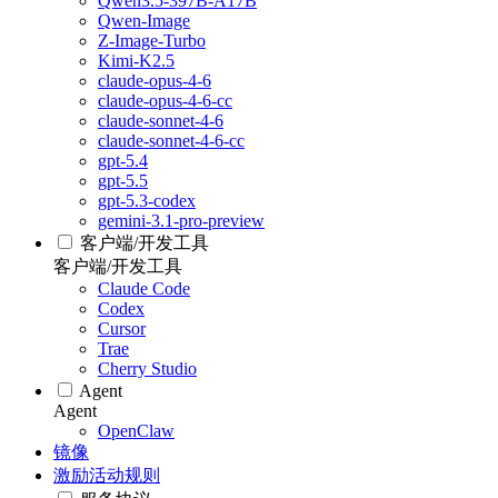
Qwen3.5-397B-A17B
Qwen-Image
Z-Image-Turbo
Kimi-K2.5
claude-opus-4-6
claude-opus-4-6-cc
claude-sonnet-4-6
claude-sonnet-4-6-cc
gpt-5.4
gpt-5.5
gpt-5.3-codex
gemini-3.1-pro-preview
客户端/开发工具
客户端/开发工具
Claude Code
Codex
Cursor
Trae
Cherry Studio
Agent
Agent
OpenClaw
镜像
激励活动规则