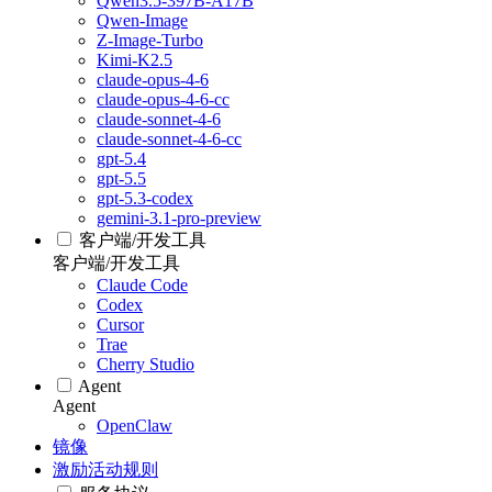
Qwen3.5-397B-A17B
Qwen-Image
Z-Image-Turbo
Kimi-K2.5
claude-opus-4-6
claude-opus-4-6-cc
claude-sonnet-4-6
claude-sonnet-4-6-cc
gpt-5.4
gpt-5.5
gpt-5.3-codex
gemini-3.1-pro-preview
客户端/开发工具
客户端/开发工具
Claude Code
Codex
Cursor
Trae
Cherry Studio
Agent
Agent
OpenClaw
镜像
激励活动规则