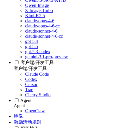
Qwen3.5-397B-A17B
Qwen-Image
Z-Image-Turbo
Kimi-K2.5
claude-opus-4-6
claude-opus-4-6-cc
claude-sonnet-4-6
claude-sonnet-4-6-cc
gpt-5.4
gpt-5.5
gpt-5.3-codex
gemini-3.1-pro-preview
客户端/开发工具
客户端/开发工具
Claude Code
Codex
Cursor
Trae
Cherry Studio
Agent
Agent
OpenClaw
镜像
激励活动规则