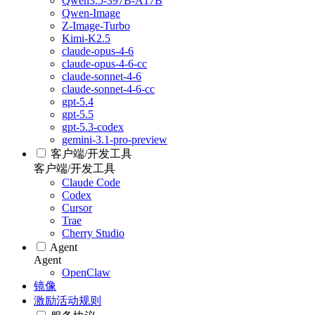
Qwen3.5-397B-A17B
Qwen-Image
Z-Image-Turbo
Kimi-K2.5
claude-opus-4-6
claude-opus-4-6-cc
claude-sonnet-4-6
claude-sonnet-4-6-cc
gpt-5.4
gpt-5.5
gpt-5.3-codex
gemini-3.1-pro-preview
客户端/开发工具
客户端/开发工具
Claude Code
Codex
Cursor
Trae
Cherry Studio
Agent
Agent
OpenClaw
镜像
激励活动规则