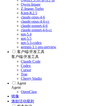
Qwen3.5-397B-A17B
Qwen-Image
Z-Image-Turbo
Kimi-K2.5
claude-opus-4-6
claude-opus-4-6-cc
claude-sonnet-4-6
claude-sonnet-4-6-cc
gpt-5.4
gpt-5.5
gpt-5.3-codex
gemini-3.1-pro-preview
客户端/开发工具
客户端/开发工具
Claude Code
Codex
Cursor
Trae
Cherry Studio
Agent
Agent
OpenClaw
镜像
激励活动规则