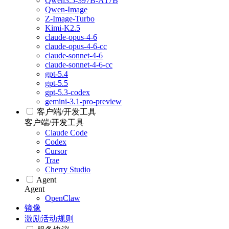
Qwen3.5-397B-A17B
Qwen-Image
Z-Image-Turbo
Kimi-K2.5
claude-opus-4-6
claude-opus-4-6-cc
claude-sonnet-4-6
claude-sonnet-4-6-cc
gpt-5.4
gpt-5.5
gpt-5.3-codex
gemini-3.1-pro-preview
客户端/开发工具
客户端/开发工具
Claude Code
Codex
Cursor
Trae
Cherry Studio
Agent
Agent
OpenClaw
镜像
激励活动规则