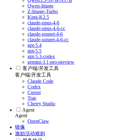
Qwen3.5-397B-A17B
Qwen-Image
Z-Image-Turbo
Kimi-K2.5
claude-opus-4-6
claude-opus-4-6-cc
claude-sonnet-4-6
claude-sonnet-4-6-cc
gpt-5.4
gpt-5.5
gpt-5.3-codex
gemini-3.1-pro-preview
客户端/开发工具
客户端/开发工具
Claude Code
Codex
Cursor
Trae
Cherry Studio
Agent
Agent
OpenClaw
镜像
激励活动规则