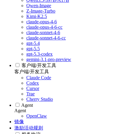
Qwen3.5-397B-A17B
Qwen-Image
Z-Image-Turbo
Kimi-K2.5
claude-opus-4-6
claude-opus-4-6-cc
claude-sonnet-4-6
claude-sonnet-4-6-cc
gpt-5.4
gpt-5.5
gpt-5.3-codex
gemini-3.1-pro-preview
客户端/开发工具
客户端/开发工具
Claude Code
Codex
Cursor
Trae
Cherry Studio
Agent
Agent
OpenClaw
镜像
激励活动规则