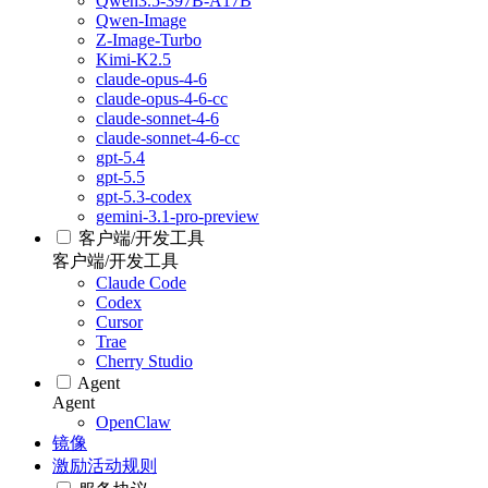
Qwen3.5-397B-A17B
Qwen-Image
Z-Image-Turbo
Kimi-K2.5
claude-opus-4-6
claude-opus-4-6-cc
claude-sonnet-4-6
claude-sonnet-4-6-cc
gpt-5.4
gpt-5.5
gpt-5.3-codex
gemini-3.1-pro-preview
客户端/开发工具
客户端/开发工具
Claude Code
Codex
Cursor
Trae
Cherry Studio
Agent
Agent
OpenClaw
镜像
激励活动规则