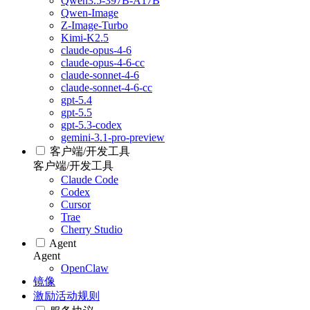
Qwen3.5-397B-A17B
Qwen-Image
Z-Image-Turbo
Kimi-K2.5
claude-opus-4-6
claude-opus-4-6-cc
claude-sonnet-4-6
claude-sonnet-4-6-cc
gpt-5.4
gpt-5.5
gpt-5.3-codex
gemini-3.1-pro-preview
客户端/开发工具
客户端/开发工具
Claude Code
Codex
Cursor
Trae
Cherry Studio
Agent
Agent
OpenClaw
镜像
激励活动规则