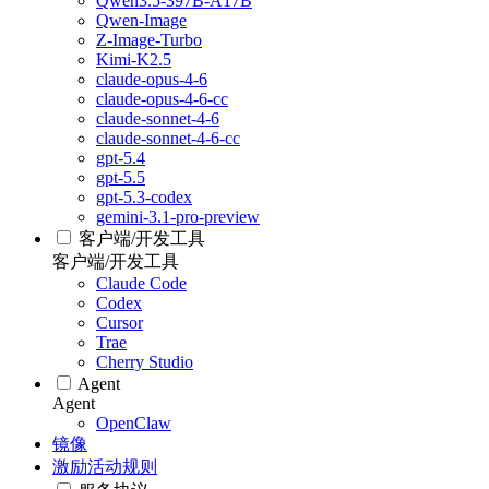
Qwen3.5-397B-A17B
Qwen-Image
Z-Image-Turbo
Kimi-K2.5
claude-opus-4-6
claude-opus-4-6-cc
claude-sonnet-4-6
claude-sonnet-4-6-cc
gpt-5.4
gpt-5.5
gpt-5.3-codex
gemini-3.1-pro-preview
客户端/开发工具
客户端/开发工具
Claude Code
Codex
Cursor
Trae
Cherry Studio
Agent
Agent
OpenClaw
镜像
激励活动规则