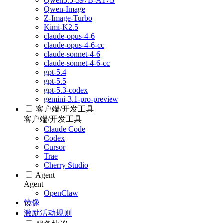
Qwen3.5-397B-A17B
Qwen-Image
Z-Image-Turbo
Kimi-K2.5
claude-opus-4-6
claude-opus-4-6-cc
claude-sonnet-4-6
claude-sonnet-4-6-cc
gpt-5.4
gpt-5.5
gpt-5.3-codex
gemini-3.1-pro-preview
客户端/开发工具
客户端/开发工具
Claude Code
Codex
Cursor
Trae
Cherry Studio
Agent
Agent
OpenClaw
镜像
激励活动规则