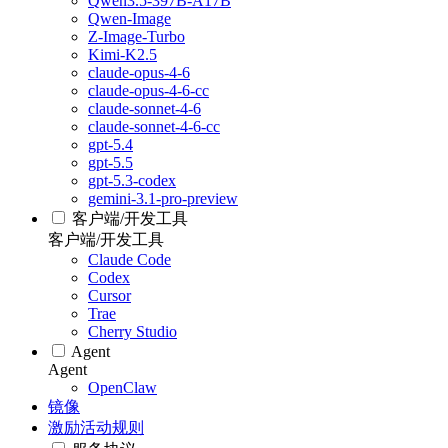
Qwen3.5-397B-A17B
Qwen-Image
Z-Image-Turbo
Kimi-K2.5
claude-opus-4-6
claude-opus-4-6-cc
claude-sonnet-4-6
claude-sonnet-4-6-cc
gpt-5.4
gpt-5.5
gpt-5.3-codex
gemini-3.1-pro-preview
客户端/开发工具
客户端/开发工具
Claude Code
Codex
Cursor
Trae
Cherry Studio
Agent
Agent
OpenClaw
镜像
激励活动规则