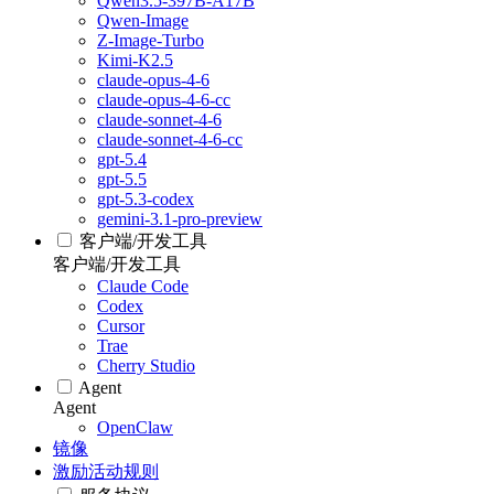
Qwen3.5-397B-A17B
Qwen-Image
Z-Image-Turbo
Kimi-K2.5
claude-opus-4-6
claude-opus-4-6-cc
claude-sonnet-4-6
claude-sonnet-4-6-cc
gpt-5.4
gpt-5.5
gpt-5.3-codex
gemini-3.1-pro-preview
客户端/开发工具
客户端/开发工具
Claude Code
Codex
Cursor
Trae
Cherry Studio
Agent
Agent
OpenClaw
镜像
激励活动规则