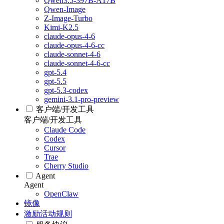
Qwen3.5-397B-A17B
Qwen-Image
Z-Image-Turbo
Kimi-K2.5
claude-opus-4-6
claude-opus-4-6-cc
claude-sonnet-4-6
claude-sonnet-4-6-cc
gpt-5.4
gpt-5.5
gpt-5.3-codex
gemini-3.1-pro-preview
客户端/开发工具
客户端/开发工具
Claude Code
Codex
Cursor
Trae
Cherry Studio
Agent
Agent
OpenClaw
镜像
激励活动规则