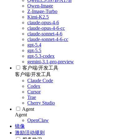
Qwen3.5-397B-A17B
Qwen-Image
Z-Image-Turbo
Kimi-K2.5
claude-opus-4-6
claude-opus-4-6-cc
claude-sonnet-4-6
claude-sonnet-4-6-cc
gpt-5.4
gpt-5.5
gpt-5.3-codex
gemini-3.1-pro-preview
客户端/开发工具
客户端/开发工具
Claude Code
Codex
Cursor
Trae
Cherry Studio
Agent
Agent
OpenClaw
镜像
激励活动规则