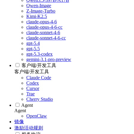
Qwen3.5-397B-A17B
Qwen-Image
Z-Image-Turbo
Kimi-K2.5
claude-opus-4-6
claude-opus-4-6-cc
claude-sonnet-4-6
claude-sonnet-4-6-cc
gpt-5.4
gpt-5.5
gpt-5.3-codex
gemini-3.1-pro-preview
客户端/开发工具
客户端/开发工具
Claude Code
Codex
Cursor
Trae
Cherry Studio
Agent
Agent
OpenClaw
镜像
激励活动规则