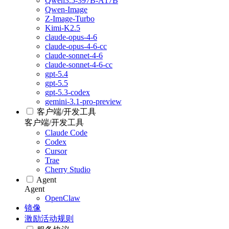
Qwen3.5-397B-A17B
Qwen-Image
Z-Image-Turbo
Kimi-K2.5
claude-opus-4-6
claude-opus-4-6-cc
claude-sonnet-4-6
claude-sonnet-4-6-cc
gpt-5.4
gpt-5.5
gpt-5.3-codex
gemini-3.1-pro-preview
客户端/开发工具
客户端/开发工具
Claude Code
Codex
Cursor
Trae
Cherry Studio
Agent
Agent
OpenClaw
镜像
激励活动规则