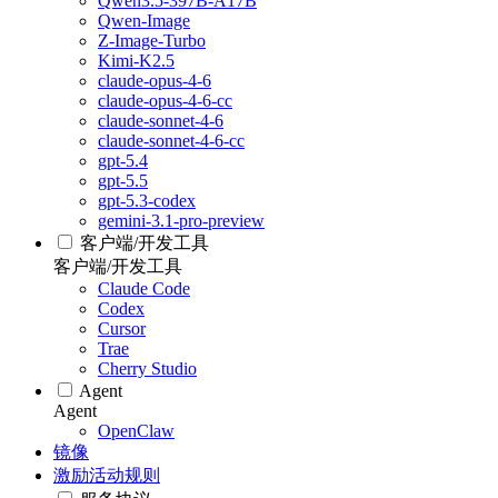
Qwen3.5-397B-A17B
Qwen-Image
Z-Image-Turbo
Kimi-K2.5
claude-opus-4-6
claude-opus-4-6-cc
claude-sonnet-4-6
claude-sonnet-4-6-cc
gpt-5.4
gpt-5.5
gpt-5.3-codex
gemini-3.1-pro-preview
客户端/开发工具
客户端/开发工具
Claude Code
Codex
Cursor
Trae
Cherry Studio
Agent
Agent
OpenClaw
镜像
激励活动规则